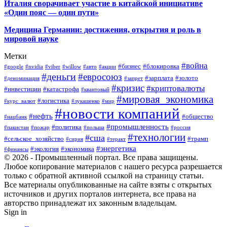
Италия сворачивает участие в китайской инициативе
«Один пояс — один пути»
Медицина Германии: достижения, открытия и роль в
мировой науке
Метки
#война
#бизнес
#блокировка
#google
#nvidia
#viber
#willow
#авто
#акции
#деньги
#евросоюз
#зарплата
#золото
#деноминация
#запрет
#кризис
#криптовалюты
#инвестиции
#катастрофа
#квантовый
#мировая_экономика
#логистика
#курс_валют
#лукашенко
#мир
#новости компаний
#нефть
#общество
#нацбанк
#промышленность
#политика
#пакистан
#пожар
#польша
#россия
#технологии
#сша
#сельское_хозяйство
#трамп
#сирия
#теракт
#энергетика
#экология
#экономика
#финансы
© 2026 - Промышленный портал. Все права защищены.
Любое копирование материалов с нашего ресурса разрешается
только с обратной активной ссылкой на страницу статьи.
Все материалы опубликованные на сайте взяты с открытых
источников и других порталов интернета, все права на
авторство принадлежат их законным владельцам.
Sign in