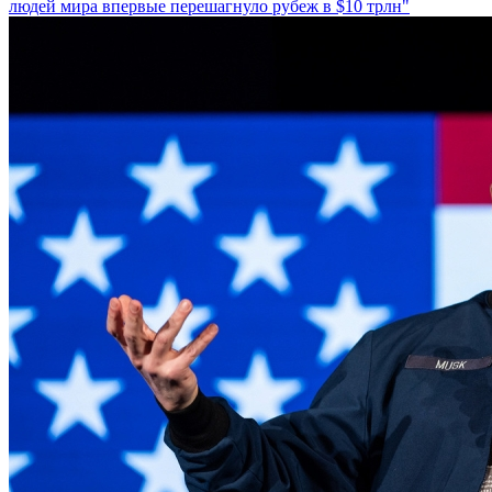
людей мира впервые перешагнуло рубеж в $10 трлн"