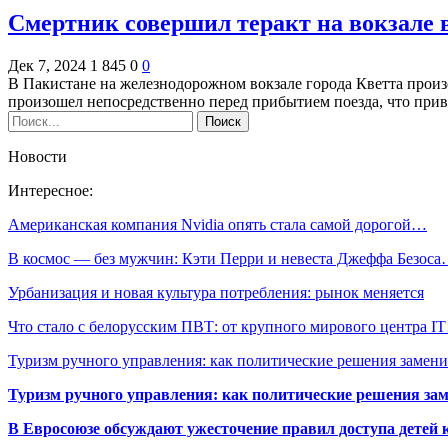
Смертник совершил теракт на вокзале 
Дек 7, 2024
1 845
0
0
В Пакистане на железнодорожном вокзале города Кветта произ
произошел непосредственно перед прибытием поезда, что при
Новости
Интересное:
Американская компания Nvidia опять стала самой дорогой…
В космос — без мужчин: Кэти Перри и невеста Джеффа Безос
Урбанизация и новая культура потребления: рынок меняется
Что стало с белорусским ПВТ: от крупного мирового центра I
Туризм ручного управления: как политические решения заме
Туризм ручного управления: как политические решения за
В Евросоюзе обсуждают ужесточение правил доступа детей 