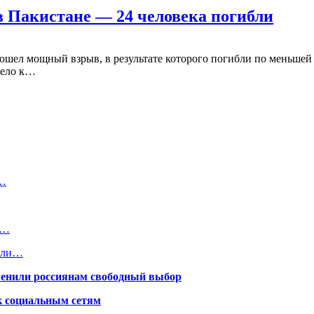
в Пакистане — 24 человека погибли
ошел мощный взрыв, в результате которого погибли по меньшей 
вело к…
а…
T…
нили…
менили россиянам свободный выбор
к социальным сетям