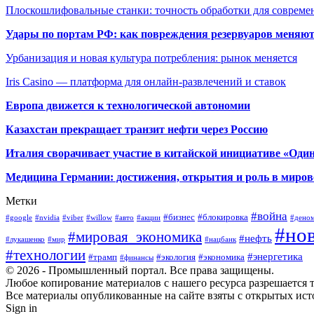
Плоскошлифовальные станки: точность обработки для совреме
Удары по портам РФ: как повреждения резервуаров меняю
Урбанизация и новая культура потребления: рынок меняется
Iris Casino — платформа для онлайн-развлечений и ставок
Европа движется к технологической автономии
Казахстан прекращает транзит нефти через Россию
Италия сворачивает участие в китайской инициативе «Один
Медицина Германии: достижения, открытия и роль в миров
Метки
#война
#бизнес
#блокировка
#google
#nvidia
#viber
#willow
#авто
#акции
#дено
#но
#мировая_экономика
#нефть
#лукашенко
#мир
#нацбанк
#технологии
#энергетика
#трамп
#экология
#экономика
#финансы
© 2026 - Промышленный портал. Все права защищены.
Любое копирование материалов с нашего ресурса разрешается т
Все материалы опубликованные на сайте взяты с открытых исто
Sign in