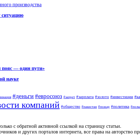
нного производства
т ситуацию
 пояс — один пути»
ой науке
#деньги
#евросоюз
#зарплата
#золото
#инвестиции
#к
минация
#запрет
вости компаний
#общество
#политика
#пакистан
#пожар
#поль
олько с обратной активной ссылкой на страницу статьи.
чников и других порталов интернета, все права на авторство п