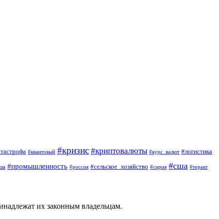
#кризис
#криптовалюты
атастрофа
#логистика
#квантовый
#курс_валют
#сша
#промышленность
#сельское_хозяйство
ша
#россия
#сирия
#теракт
ринадлежат их законным владельцам.