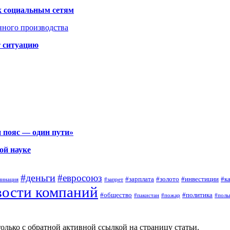
к социальным сетям
нного производства
т ситуацию
 пояс — один пути»
ой науке
#деньги
#евросоюз
#зарплата
#золото
#инвестиции
#к
минация
#запрет
вости компаний
#общество
#политика
#пакистан
#пожар
#поль
олько с обратной активной ссылкой на страницу статьи.