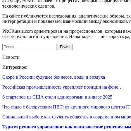
фокусируемся на ключевых процессах, которые формируют ми
технологических сдвигов.
На сайте публикуются исследования, аналитические обзоры, э
интерпретаций и показываем взаимосвязи между экономикой, 
PRCRussia.com ориентирован на профессионалов, которым важ
сфере технологий и управления. Наша задача — не скорость ра
Новости
Интересное:
Скоро в России: будущее без лесов, воды и воздуха
Российская промышленность укрепляет позиции на фоне…
6 стартапов из США стали единорогами в январе 2025
Что стало с белорусским ПВТ: от крупного мирового центра I
Социальный выбор: как служить обществу в современном мире
Туризм ручного управления: как политические решения за