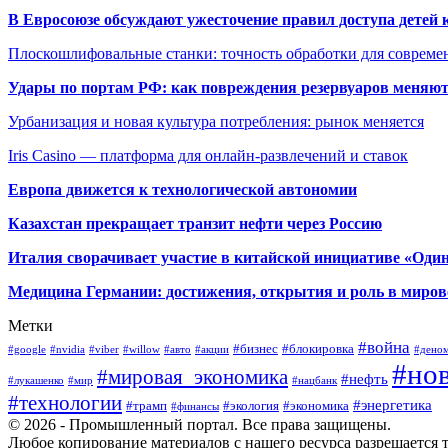
В Евросоюзе обсуждают ужесточение правил доступа детей 
Плоскошлифовальные станки: точность обработки для совреме
Удары по портам РФ: как повреждения резервуаров меняю
Урбанизация и новая культура потребления: рынок меняется
Iris Casino — платформа для онлайн-развлечений и ставок
Европа движется к технологической автономии
Казахстан прекращает транзит нефти через Россию
Италия сворачивает участие в китайской инициативе «Один
Медицина Германии: достижения, открытия и роль в миров
Метки
#война
#бизнес
#блокировка
#google
#nvidia
#viber
#willow
#авто
#акции
#дено
#но
#мировая_экономика
#нефть
#лукашенко
#мир
#нацбанк
#технологии
#энергетика
#трамп
#экология
#экономика
#финансы
© 2026 - Промышленный портал. Все права защищены.
Любое копирование материалов с нашего ресурса разрешается т