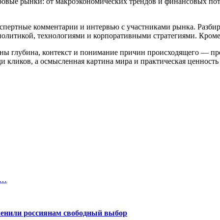
ровые рынки: от макроэкономических трендов и финансовых по
кспертные комментарии и интервью с участниками рынка. Разби
политикой, технологиями и корпоративными стратегиями. Кроме
ны глубина, контекст и понимание причин происходящего — пре
ди кликов, а осмысленная картина мира и практическая ценност
T…
менили россиянам свободный выбор