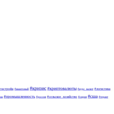
#кризис
#криптовалюты
атастрофа
#логистика
#квантовый
#курс_валют
#сша
#промышленность
#сельское_хозяйство
ша
#россия
#сирия
#теракт