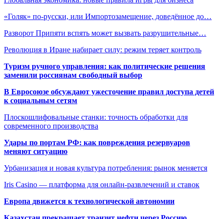
«Голяк» по-русски, или Импортозамещение, доведённое до…
Разворот Припяти вспять может вызвать разрушительные…
Революция в Иране набирает силу: режим теряет контроль
Туризм ручного управления: как политические решения
заменили россиянам свободный выбор
В Евросоюзе обсуждают ужесточение правил доступа детей
к социальным сетям
Плоскошлифовальные станки: точность обработки для
современного производства
Удары по портам РФ: как повреждения резервуаров
меняют ситуацию
Урбанизация и новая культура потребления: рынок меняется
Iris Casino — платформа для онлайн-развлечений и ставок
Европа движется к технологической автономии
Казахстан прекращает транзит нефти через Россию