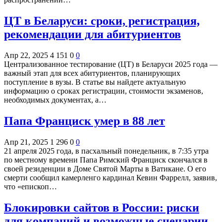
ЦТ в Беларуси: сроки, регистрация,
рекомендации для абитуриентов
Апр 22, 2025
4 151
0
0
Централизованное тестирование (ЦТ) в Беларуси 2025 года —
важный этап для всех абитуриентов, планирующих
поступление в вузы. В статье вы найдете актуальную
информацию о сроках регистрации, стоимости экзаменов,
необходимых документах, а…
Папа Франциск умер в 88 лет
Апр 21, 2025
1 296
0
0
21 апреля 2025 года, в пасхальный понедельник, в 7:35 утра
по местному времени Папа Римский Франциск скончался в
своей резиденции в Доме Святой Марты в Ватикане. О его
смерти сообщил камерленго кардинал Кевин Фаррелл, заявив,
что «епископ…
Блокировки сайтов в России: риски
для компаний и возможные сценарии