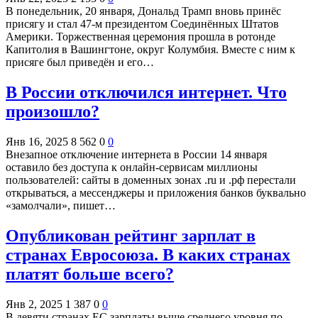
В понедельник, 20 января, Дональд Трамп вновь принёс
присягу и стал 47-м президентом Соединённых Штатов
Америки. Торжественная церемония прошла в ротонде
Капитолия в Вашингтоне, округ Колумбия. Вместе с ним к
присяге был приведён и его…
В России отключился интернет. Что
произошло?
Янв 16, 2025
8 562
0
0
Внезапное отключение интернета в России 14 января
оставило без доступа к онлайн-сервисам миллионы
пользователей: сайты в доменных зонах .ru и .рф перестали
открываться, а мессенджеры и приложения банков буквально
«замолчали», пишет…
Опубликован рейтинг зарплат в
странах Евросоюза. В каких странах
платят больше всего?
Янв 2, 2025
1 387
0
0
В девяти странах ЕС зарплаты выше среднего уровня по