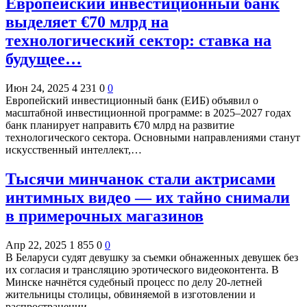
Европейский инвестиционный банк
выделяет €70 млрд на
технологический сектор: ставка на
будущее…
Июн 24, 2025
4 231
0
0
Европейский инвестиционный банк (ЕИБ) объявил о
масштабной инвестиционной программе: в 2025–2027 годах
банк планирует направить €70 млрд на развитие
технологического сектора. Основными направлениями станут
искусственный интеллект,…
Тысячи минчанок стали актрисами
интимных видео — их тайно снимали
в примерочных магазинов
Апр 22, 2025
1 855
0
0
В Беларуси судят девушку за съемки обнаженных девушек без
их согласия и трансляцию эротического видеоконтента. В
Минске начнётся судебный процесс по делу 20-летней
жительницы столицы, обвиняемой в изготовлении и
распространении…