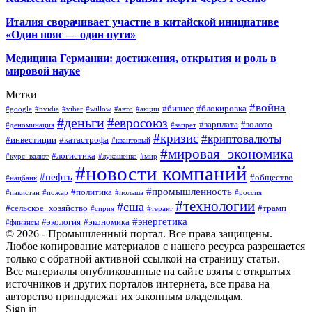
Италия сворачивает участие в китайской инициативе
«Один пояс — один пути»
Медицина Германии: достижения, открытия и роль в
мировой науке
Метки
#война
#бизнес
#блокировка
#google
#nvidia
#viber
#willow
#авто
#акции
#деньги
#евросоюз
#зарплата
#золото
#деноминация
#запрет
#кризис
#криптовалюты
#инвестиции
#катастрофа
#квантовый
#мировая_экономика
#логистика
#курс_валют
#лукашенко
#мир
#новости компаний
#нефть
#общество
#нацбанк
#промышленность
#политика
#пакистан
#пожар
#польша
#россия
#технологии
#сша
#сельское_хозяйство
#трамп
#сирия
#теракт
#энергетика
#экология
#экономика
#финансы
© 2026 - Промышленный портал. Все права защищены.
Любое копирование материалов с нашего ресурса разрешается
только с обратной активной ссылкой на страницу статьи.
Все материалы опубликованные на сайте взяты с открытых
источников и других порталов интернета, все права на
авторство принадлежат их законным владельцам.
Sign in