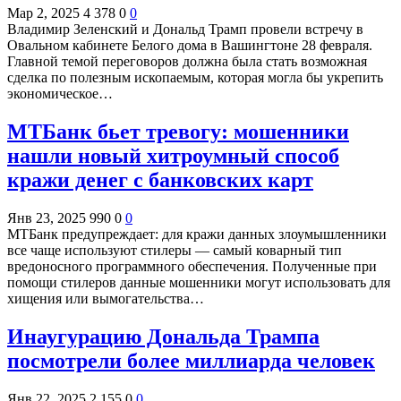
Мар 2, 2025
4 378
0
0
Владимир Зеленский и Дональд Трамп провели встречу в
Овальном кабинете Белого дома в Вашингтоне 28 февраля.
Главной темой переговоров должна была стать возможная
сделка по полезным ископаемым, которая могла бы укрепить
экономическое…
МТБанк бьет тревогу: мошенники
нашли новый хитроумный способ
кражи денег с банковских карт
Янв 23, 2025
990
0
0
МТБанк предупреждает: для кражи данных злоумышленники
все чаще используют стилеры — самый коварный тип
вредоносного программного обеспечения. Полученные при
помощи стилеров данные мошенники могут использовать для
хищения или вымогательства…
Инаугурацию Дональда Трампа
посмотрели более миллиарда человек
Янв 22, 2025
2 155
0
0