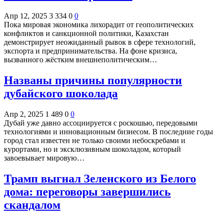
Апр 12, 2025
3 334
0
0
Пока мировая экономика лихорадит от геополитических
конфликтов и санкционной политики, Казахстан
демонстрирует неожиданный рывок в сфере технологий,
экспорта и предпринимательства. На фоне кризиса,
вызванного жёстким внешнеполитическим…
Названы причины популярности
дубайского шоколада
Апр 2, 2025
1 489
0
0
Дубай уже давно ассоциируется с роскошью, передовыми
технологиями и инновационным бизнесом. В последние годы
город стал известен не только своими небоскребами и
курортами, но и эксклюзивным шоколадом, который
завоевывает мировую…
Трамп выгнал Зеленского из Белого
дома: переговоры завершились
скандалом