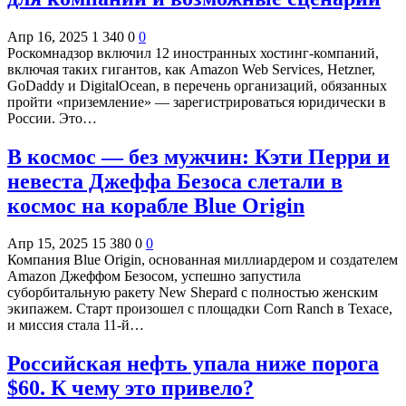
Апр 16, 2025
1 340
0
0
Роскомнадзор включил 12 иностранных хостинг-компаний,
включая таких гигантов, как Amazon Web Services, Hetzner,
GoDaddy и DigitalOcean, в перечень организаций, обязанных
пройти «приземление» — зарегистрироваться юридически в
России. Это…
В космос — без мужчин: Кэти Перри и
невеста Джеффа Безоса слетали в
космос на корабле Blue Origin
Апр 15, 2025
15 380
0
0
Компания Blue Origin, основанная миллиардером и создателем
Amazon Джеффом Безосом, успешно запустила
суборбитальную ракету New Shepard с полностью женским
экипажем. Старт произошел с площадки Corn Ranch в Техасе,
и миссия стала 11-й…
Российская нефть упала ниже порога
$60. К чему это привело?