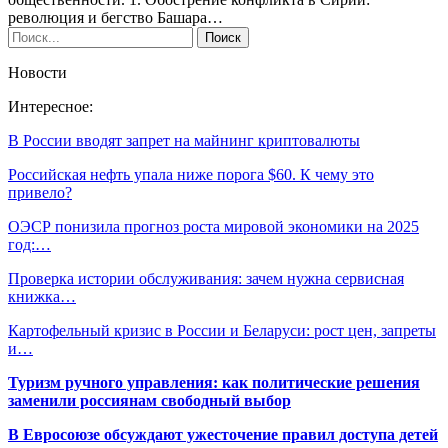
революция и бегство Башара…
Новости
Интересное:
В России вводят запрет на майнинг криптовалюты
Российская нефть упала ниже порога $60. К чему это
привело?
ОЭСР понизила прогноз роста мировой экономики на 2025
год:…
Проверка истории обслуживания: зачем нужна сервисная
книжка…
Картофельный кризис в России и Беларуси: рост цен, запреты
и…
Туризм ручного управления: как политические решения
заменили россиянам свободный выбор
В Евросоюзе обсуждают ужесточение правил доступа детей