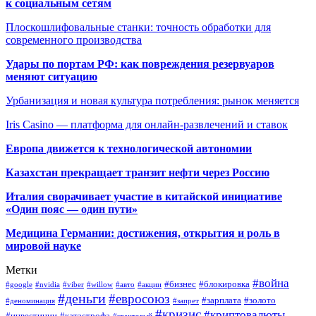
к социальным сетям
Плоскошлифовальные станки: точность обработки для
современного производства
Удары по портам РФ: как повреждения резервуаров
меняют ситуацию
Урбанизация и новая культура потребления: рынок меняется
Iris Casino — платформа для онлайн-развлечений и ставок
Европа движется к технологической автономии
Казахстан прекращает транзит нефти через Россию
Италия сворачивает участие в китайской инициативе
«Один пояс — один пути»
Медицина Германии: достижения, открытия и роль в
мировой науке
Метки
#война
#бизнес
#блокировка
#google
#nvidia
#viber
#willow
#авто
#акции
#деньги
#евросоюз
#зарплата
#золото
#деноминация
#запрет
#кризис
#криптовалюты
#инвестиции
#катастрофа