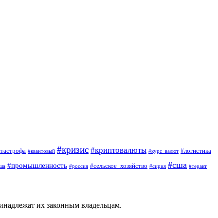
#кризис
#криптовалюты
атастрофа
#логистика
#квантовый
#курс_валют
#сша
#промышленность
#сельское_хозяйство
ша
#россия
#сирия
#теракт
ринадлежат их законным владельцам.