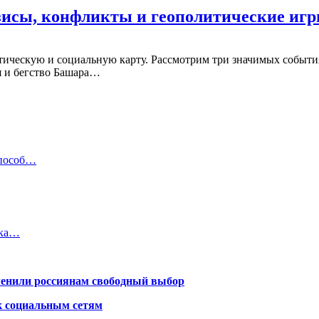
зисы, конфликты и геополитические иг
тическую и социальную карту. Рассмотрим три значимых событ
я и бегство Башара…
способ…
жка…
менили россиянам свободный выбор
к социальным сетям