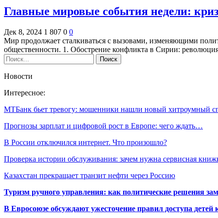
Главные мировые события недели: кри
Дек 8, 2024
1 807
0
0
Мир продолжает сталкиваться с вызовами, изменяющими поли
общественности. 1. Обострение конфликта в Сирии: революци
Новости
Интересное:
МТБанк бьет тревогу: мошенники нашли новый хитроумный 
Прогнозы зарплат и цифровой рост в Европе: чего ждать…
В России отключился интернет. Что произошло?
Проверка истории обслуживания: зачем нужна сервисная кни
Казахстан прекращает транзит нефти через Россию
Туризм ручного управления: как политические решения за
В Евросоюзе обсуждают ужесточение правил доступа детей 