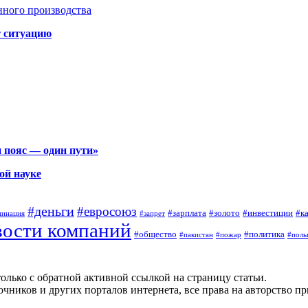
нного производства
т ситуацию
 пояс — один пути»
ой науке
#деньги
#евросоюз
#зарплата
#золото
#инвестиции
#к
минация
#запрет
вости компаний
#общество
#политика
#пакистан
#пожар
#поль
олько с обратной активной ссылкой на страницу статьи.
чников и других порталов интернета, все права на авторство п