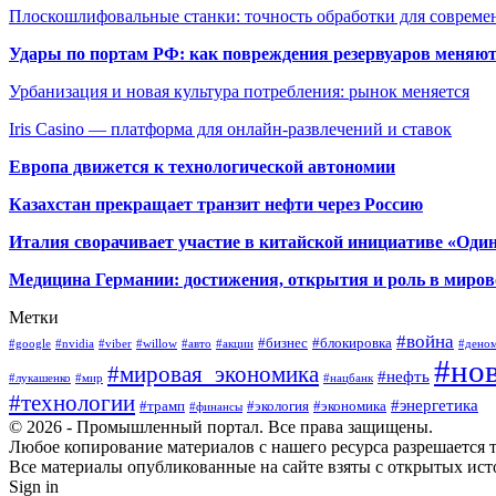
Плоскошлифовальные станки: точность обработки для совреме
Удары по портам РФ: как повреждения резервуаров меняю
Урбанизация и новая культура потребления: рынок меняется
Iris Casino — платформа для онлайн-развлечений и ставок
Европа движется к технологической автономии
Казахстан прекращает транзит нефти через Россию
Италия сворачивает участие в китайской инициативе «Один
Медицина Германии: достижения, открытия и роль в миров
Метки
#война
#бизнес
#блокировка
#google
#nvidia
#viber
#willow
#авто
#акции
#дено
#но
#мировая_экономика
#нефть
#лукашенко
#мир
#нацбанк
#технологии
#энергетика
#трамп
#экология
#экономика
#финансы
© 2026 - Промышленный портал. Все права защищены.
Любое копирование материалов с нашего ресурса разрешается т
Все материалы опубликованные на сайте взяты с открытых исто
Sign in