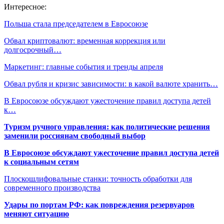
Интересное:
Польша стала председателем в Евросоюзе
Обвал криптовалют: временная коррекция или
долгосрочный…
Маркетинг: главные события и тренды апреля
Обвал рубля и кризис зависимости: в какой валюте хранить…
В Евросоюзе обсуждают ужесточение правил доступа детей
к…
Туризм ручного управления: как политические решения
заменили россиянам свободный выбор
В Евросоюзе обсуждают ужесточение правил доступа детей
к социальным сетям
Плоскошлифовальные станки: точность обработки для
современного производства
Удары по портам РФ: как повреждения резервуаров
меняют ситуацию