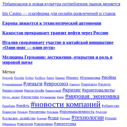
Урбанизация и новая культура потребления: рынок меняется
Iris Casino — платформа для онлайн-развлечений и ставок
Европа движется к технологической автономии
Казахстан прекращает транзит нефти через Россию
Италия сворачивает участие в китайской инициативе
«Один пояс — один пути»
Медицина Германии: достижения, открытия и роль в
мировой науке
Метки
#война
#бизнес
#блокировка
#google
#nvidia
#viber
#willow
#авто
#акции
#деньги
#евросоюз
#зарплата
#золото
#деноминация
#запрет
#кризис
#криптовалюты
#инвестиции
#катастрофа
#квантовый
#мировая_экономика
#логистика
#курс_валют
#лукашенко
#мир
#новости компаний
#нефть
#общество
#нацбанк
#промышленность
#политика
#пакистан
#пожар
#польша
#россия
#технологии
#сша
#сельское_хозяйство
#трамп
#сирия
#теракт
#энергетика
#экология
#экономика
#финансы