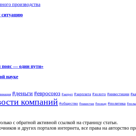
нного производства
т ситуацию
 пояс — один пути»
ой науке
#деньги
#евросоюз
#зарплата
#золото
#инвестиции
#к
минация
#запрет
вости компаний
#общество
#политика
#пакистан
#пожар
#поль
олько с обратной активной ссылкой на страницу статьи.
чников и других порталов интернета, все права на авторство п