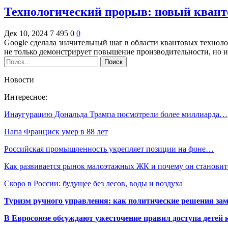
Технологический прорыв: новый кванто
Дек 10, 2024
7 495
0
0
Google сделала значительный шаг в области квантовых техноло
не только демонстрирует повышение производительности, но
Новости
Интересное:
Инаугурацию Дональда Трампа посмотрели более миллиарда…
Папа Франциск умер в 88 лет
Российская промышленность укрепляет позиции на фоне…
Как развивается рынок малоэтажных ЖК и почему он станови
Скоро в России: будущее без лесов, воды и воздуха
Туризм ручного управления: как политические решения за
В Евросоюзе обсуждают ужесточение правил доступа детей 