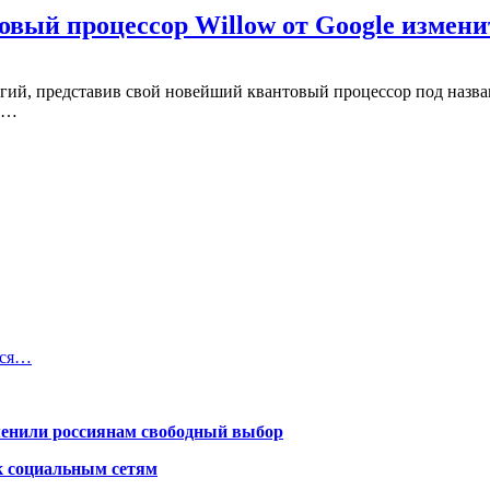
вый процессор Willow от Google измен
гий, представив свой новейший квантовый процессор под назван
 и…
тся…
менили россиянам свободный выбор
к социальным сетям