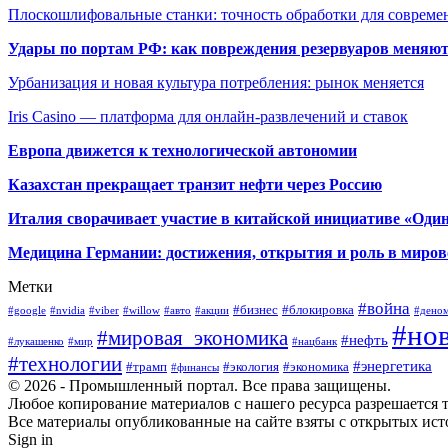
Плоскошлифовальные станки: точность обработки для совреме
Удары по портам РФ: как повреждения резервуаров меняю
Урбанизация и новая культура потребления: рынок меняется
Iris Casino — платформа для онлайн-развлечений и ставок
Европа движется к технологической автономии
Казахстан прекращает транзит нефти через Россию
Италия сворачивает участие в китайской инициативе «Один
Медицина Германии: достижения, открытия и роль в миров
Метки
#война
#бизнес
#блокировка
#google
#nvidia
#viber
#willow
#авто
#акции
#дено
#но
#мировая_экономика
#нефть
#лукашенко
#мир
#нацбанк
#технологии
#энергетика
#трамп
#экология
#экономика
#финансы
© 2026 - Промышленный портал. Все права защищены.
Любое копирование материалов с нашего ресурса разрешается т
Все материалы опубликованные на сайте взяты с открытых исто
Sign in