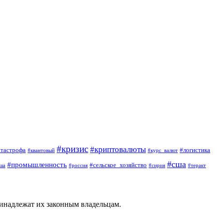
#кризис
#криптовалюты
атастрофа
#логистика
#квантовый
#курс_валют
#сша
#промышленность
#сельское_хозяйство
ша
#россия
#сирия
#теракт
ринадлежат их законным владельцам.