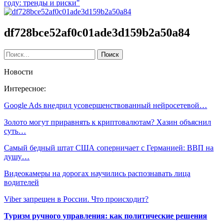
году: тренды и риски"
df728bce52af0c01ade3d159b2a50a84
Новости
Интересное:
Google Ads внедрил усовершенствованный нейросетевой…
Золото могут приравнять к криптовалютам? Хазин объяснил
суть…
Самый бедный штат США соперничает с Германией: ВВП на
душу…
Видеокамеры на дорогах научились распознавать лица
водителей
Viber запрещен в России. Что происходит?
Туризм ручного управления: как политические решения