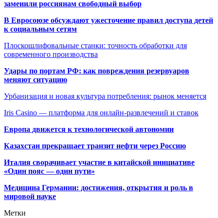
заменили россиянам свободный выбор
В Евросоюзе обсуждают ужесточение правил доступа детей
к социальным сетям
Плоскошлифовальные станки: точность обработки для
современного производства
Удары по портам РФ: как повреждения резервуаров
меняют ситуацию
Урбанизация и новая культура потребления: рынок меняется
Iris Casino — платформа для онлайн-развлечений и ставок
Европа движется к технологической автономии
Казахстан прекращает транзит нефти через Россию
Италия сворачивает участие в китайской инициативе
«Один пояс — один пути»
Медицина Германии: достижения, открытия и роль в
мировой науке
Метки