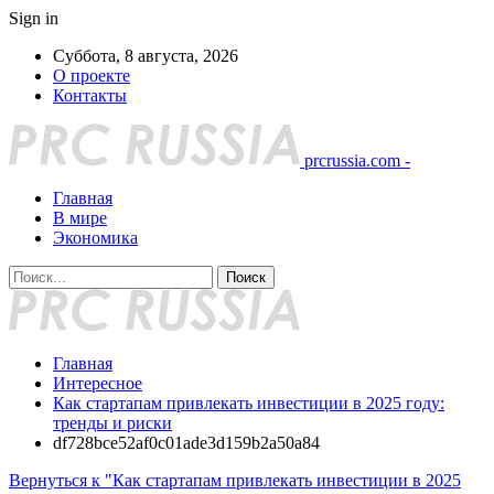
Sign in
Суббота, 8 августа, 2026
О проекте
Контакты
prcrussia.com -
Главная
В мире
Экономика
Главная
Интересное
Как стартапам привлекать инвестиции в 2025 году:
тренды и риски
df728bce52af0c01ade3d159b2a50a84
Вернуться к "Как стартапам привлекать инвестиции в 2025