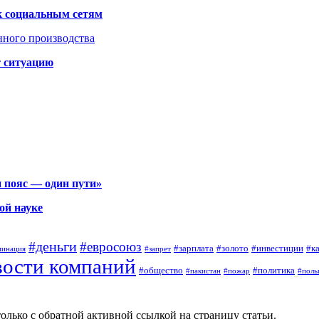
к социальным сетям
нного производства
т ситуацию
 пояс — один пути»
ой науке
#деньги
#евросоюз
#зарплата
#золото
#инвестиции
#к
минация
#запрет
вости компаний
#общество
#политика
#пакистан
#пожар
#поль
олько с обратной активной ссылкой на страницу статьи.