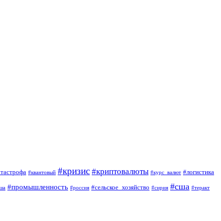
#кризис
#криптовалюты
атастрофа
#логистика
#квантовый
#курс_валют
#сша
#промышленность
#сельское_хозяйство
ша
#россия
#сирия
#теракт