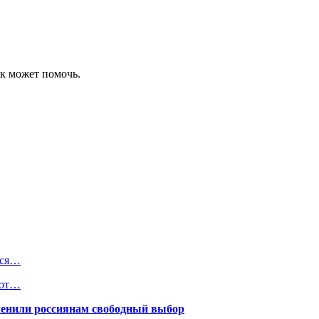
ск может помочь.
тся…
 от…
менили россиянам свободный выбор