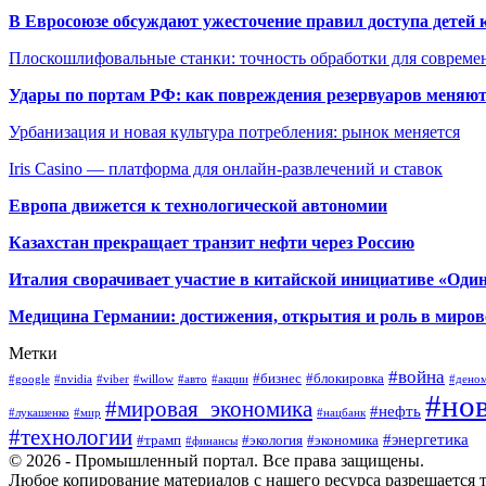
В Евросоюзе обсуждают ужесточение правил доступа детей 
Плоскошлифовальные станки: точность обработки для совреме
Удары по портам РФ: как повреждения резервуаров меняю
Урбанизация и новая культура потребления: рынок меняется
Iris Casino — платформа для онлайн-развлечений и ставок
Европа движется к технологической автономии
Казахстан прекращает транзит нефти через Россию
Италия сворачивает участие в китайской инициативе «Один
Медицина Германии: достижения, открытия и роль в миров
Метки
#война
#бизнес
#блокировка
#google
#nvidia
#viber
#willow
#авто
#акции
#дено
#но
#мировая_экономика
#нефть
#лукашенко
#мир
#нацбанк
#технологии
#энергетика
#трамп
#экология
#экономика
#финансы
© 2026 - Промышленный портал. Все права защищены.
Любое копирование материалов с нашего ресурса разрешается т