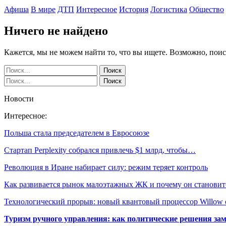
Афиша
В мире
ДТП
Интересное
История
Логистика
Общество
Ничего не найдено
Кажется, мы не можем найти то, что вы ищете. Возможно, пои
Новости
Интересное:
Польша стала председателем в Евросоюзе
Стартап Perplexity собрался привлечь $1 млрд, чтобы…
Революция в Иране набирает силу: режим теряет контроль
Как развивается рынок малоэтажных ЖК и почему он станови
Технологический прорыв: новый квантовый процессор Willow
Туризм ручного управления: как политические решения за