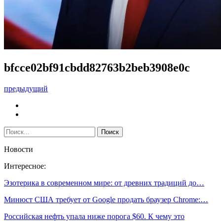
bfcce02bf91cbdd82763b2beb3908e0c
предыдущий
Новости
Интересное:
Эзотерика в современном мире: от древних традиций до…
Минюст США требует от Google продать браузер Chrome:…
Российская нефть упала ниже порога $60. К чему это