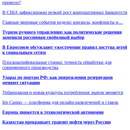
привело?
В США зафиксирован резкий рост корпоративных банкротств
Главные мировые события недели: кризисы, конфликты и…
Туризм ручного управления: как политические решения
заменили россиянам свободный выбор
В Евросоюзе обсуждают ужесточение правил доступа детей
к социальным сетям
Плоскошлифовальные станки: точность обработки для
современного производства
Удары по портам РФ: как повреждения резервуаров
меняют ситуацию
Урбанизация и новая культура потребления: рынок меняется
Iris Casino — платформа для онлайн-развлечений и ставок
Европа движется к технологической автономии
Казахстан прекращает транзит нефти через Россию