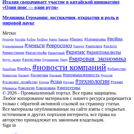
Италия сворачивает участие в китайской инициативе
«Один пояс — один пути»
Медицина Германии: достижения, открытия и роль в
мировой науке
Метки
#война
#бизнес
#блокировка
#google
#nvidia
#viber
#willow
#авто
#акции
#деньги
#евросоюз
#зарплата
#золото
#деноминация
#запрет
#кризис
#криптовалюты
#инвестиции
#катастрофа
#квантовый
#мировая_экономика
#логистика
#курс_валют
#лукашенко
#мир
#новости компаний
#нефть
#общество
#нацбанк
#промышленность
#политика
#пакистан
#пожар
#польша
#россия
#технологии
#сша
#сельское_хозяйство
#трамп
#сирия
#теракт
#энергетика
#экология
#экономика
#финансы
© 2026 - Промышленный портал. Все права защищены.
Любое копирование материалов с нашего ресурса разрешается
только с обратной активной ссылкой на страницу статьи.
Все материалы опубликованные на сайте взяты с открытых
источников и других порталов интернета, все права на
авторство принадлежат их законным владельцам.
Sign in