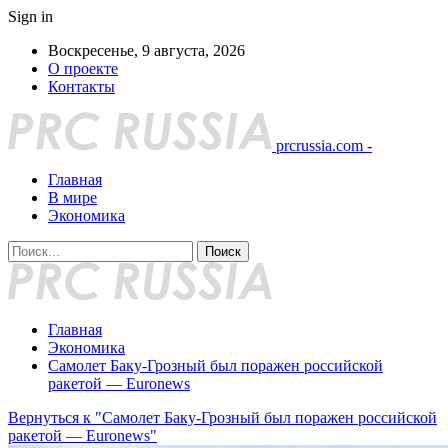
Sign in
Воскресенье, 9 августа, 2026
О проекте
Контакты
prcrussia.com -
Главная
В мире
Экономика
Главная
Экономика
Самолет Баку-Грозный был поражен российской
ракетой — Euronews
Вернуться к "Самолет Баку-Грозный был поражен российской
ракетой — Euronews"