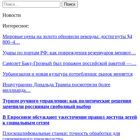
Новости
Интересное:
Мировые цены на золото обновили рекорды: достигнуты $4
800–4…
Удары по портам РФ: как повреждения резервуаров меняют…
Самолет Баку-Грозный был поражен российской ракетой —…
Урбанизация и новая культура потребления: рынок меняется
Инаугурацию Дональда Трампа посмотрели более
миллиарда…
Туризм ручного управления: как политические решения
заменили россиянам свободный выбор
В Евросоюзе обсуждают ужесточение правил доступа детей
к социальным сетям
Плоскошлифовальные станки: точность обработки для
современного производства