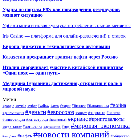
Удары по портам РФ: как повреждения резервуаров
меняют ситуацию
Урбанизация и новая культура потребления: рынок меняется
Iris Casino — платформа для онлайн-развлечений и ставок
Европа движется к технологической автономии
Казахстан прекращает транзит нефти через Россию
Италия сворачивает участие в китайской инициативе
«Один пояс — один пути»
Медицина Германии: достижения, открытия и роль в
мировой науке
Метки
#война
#бизнес
#блокировка
#google
#nvidia
#viber
#willow
#авто
#акции
#деньги
#евросоюз
#зарплата
#золото
#деноминация
#запрет
#кризис
#криптовалюты
#инвестиции
#катастрофа
#квантовый
#мировая_экономика
#логистика
#курс_валют
#лукашенко
#мир
#новости компаний
#нефть
#общество
#нацбанк