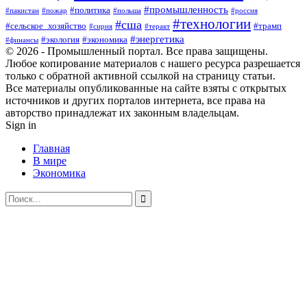
#промышленность
#политика
#пакистан
#пожар
#польша
#россия
#технологии
#сша
#сельское_хозяйство
#трамп
#сирия
#теракт
#энергетика
#экология
#экономика
#финансы
© 2026 - Промышленный портал. Все права защищены.
Любое копирование материалов с нашего ресурса разрешается
только с обратной активной ссылкой на страницу статьи.
Все материалы опубликованные на сайте взяты с открытых
источников и других порталов интернета, все права на
авторство принадлежат их законным владельцам.
Sign in
Главная
В мире
Экономика