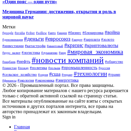
«Один пояс — один пути»
Медицина Германии: достижения, открытия и роль в
мировой науке
Метки
#война
#бизнес
#блокировка
#google
#nvidia
#viber
#willow
#авто
#акции
#деньги
#евросоюз
#зарплата
#золото
#деноминация
#запрет
#кризис
#криптовалюты
#инвестиции
#катастрофа
#квантовый
#мировая_экономика
#логистика
#курс_валют
#лукашенко
#мир
#новости компаний
#нефть
#общество
#нацбанк
#промышленность
#политика
#пакистан
#пожар
#польша
#россия
#технологии
#сша
#сельское_хозяйство
#трамп
#сирия
#теракт
#энергетика
#экология
#экономика
#финансы
© 2026 - Промышленный портал. Все права защищены.
Любое копирование материалов с нашего ресурса разрешается
только с обратной активной ссылкой на страницу статьи.
Все материалы опубликованные на сайте взяты с открытых
источников и других порталов интернета, все права на
авторство принадлежат их законным владельцам.
Sign in
Главная