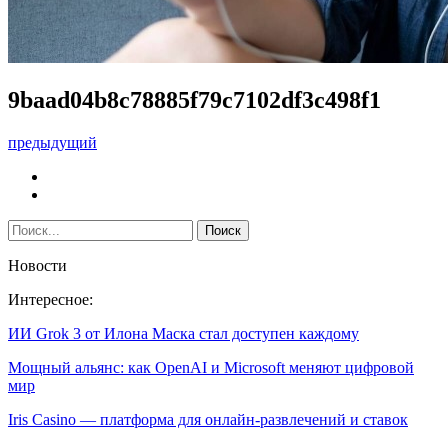
9baad04b8c78885f79c7102df3c498f1
предыдущий
Новости
Интересное:
ИИ Grok 3 от Илона Маска стал доступен каждому
Мощный альянс: как OpenAI и Microsoft меняют цифровой
мир
Iris Casino — платформа для онлайн-развлечений и ставок