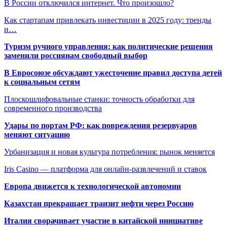
В России отключился интернет. Что произошло?
Как стартапам привлекать инвестиции в 2025 году: тренды
и…
Туризм ручного управления: как политические решения
заменили россиянам свободный выбор
В Евросоюзе обсуждают ужесточение правил доступа детей
к социальным сетям
Плоскошлифовальные станки: точность обработки для
современного производства
Удары по портам РФ: как повреждения резервуаров
меняют ситуацию
Урбанизация и новая культура потребления: рынок меняется
Iris Casino — платформа для онлайн-развлечений и ставок
Европа движется к технологической автономии
Казахстан прекращает транзит нефти через Россию
Италия сворачивает участие в китайской инициативе