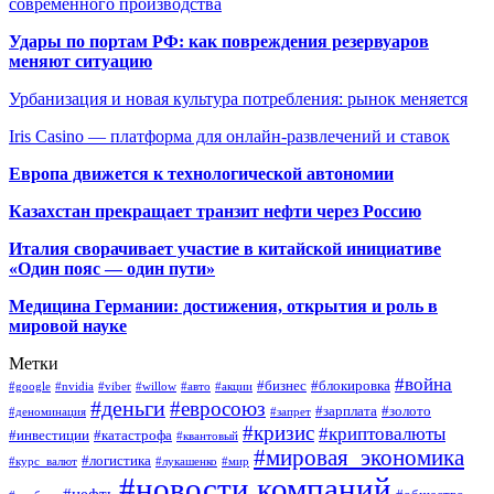
современного производства
Удары по портам РФ: как повреждения резервуаров
меняют ситуацию
Урбанизация и новая культура потребления: рынок меняется
Iris Casino — платформа для онлайн-развлечений и ставок
Европа движется к технологической автономии
Казахстан прекращает транзит нефти через Россию
Италия сворачивает участие в китайской инициативе
«Один пояс — один пути»
Медицина Германии: достижения, открытия и роль в
мировой науке
Метки
#война
#бизнес
#блокировка
#google
#nvidia
#viber
#willow
#авто
#акции
#деньги
#евросоюз
#зарплата
#золото
#деноминация
#запрет
#кризис
#криптовалюты
#инвестиции
#катастрофа
#квантовый
#мировая_экономика
#логистика
#курс_валют
#лукашенко
#мир
#новости компаний
#нефть