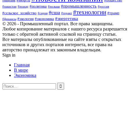
#общество
#нацбанк
#промышленность
#политика
#пакистан
#пожар
#польша
#россия
#технологии
#сша
#сельское_хозяйство
#трамп
#сирия
#теракт
#энергетика
#экология
#экономика
#финансы
© 2026 - Промышленный портал. Все права защищены.
Любое копирование материалов с нашего ресурса разрешается
только с обратной активной ссылкой на страницу статьи.
Все материалы опубликованные на сайте взяты с открытых
источников и других порталов интернета, все права на
авторство принадлежат их законным владельцам.
Sign in
Главная
В мире
Экономика