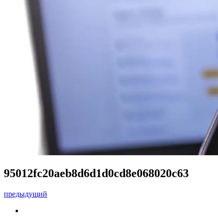
95012fc20aeb8d6d1d0cd8e068020c63
предыдущий