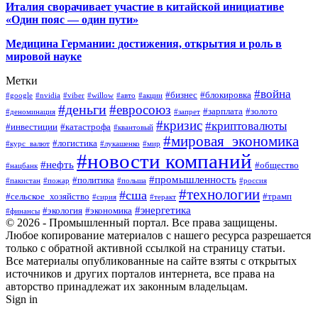
Италия сворачивает участие в китайской инициативе
«Один пояс — один пути»
Медицина Германии: достижения, открытия и роль в
мировой науке
Метки
#война
#бизнес
#блокировка
#google
#nvidia
#viber
#willow
#авто
#акции
#деньги
#евросоюз
#зарплата
#золото
#деноминация
#запрет
#кризис
#криптовалюты
#инвестиции
#катастрофа
#квантовый
#мировая_экономика
#логистика
#курс_валют
#лукашенко
#мир
#новости компаний
#нефть
#общество
#нацбанк
#промышленность
#политика
#пакистан
#пожар
#польша
#россия
#технологии
#сша
#сельское_хозяйство
#трамп
#сирия
#теракт
#энергетика
#экология
#экономика
#финансы
© 2026 - Промышленный портал. Все права защищены.
Любое копирование материалов с нашего ресурса разрешается
только с обратной активной ссылкой на страницу статьи.
Все материалы опубликованные на сайте взяты с открытых
источников и других порталов интернета, все права на
авторство принадлежат их законным владельцам.
Sign in