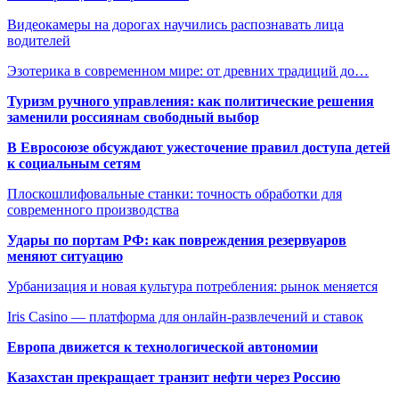
Видеокамеры на дорогах научились распознавать лица
водителей
Эзотерика в современном мире: от древних традиций до…
Туризм ручного управления: как политические решения
заменили россиянам свободный выбор
В Евросоюзе обсуждают ужесточение правил доступа детей
к социальным сетям
Плоскошлифовальные станки: точность обработки для
современного производства
Удары по портам РФ: как повреждения резервуаров
меняют ситуацию
Урбанизация и новая культура потребления: рынок меняется
Iris Casino — платформа для онлайн-развлечений и ставок
Европа движется к технологической автономии
Казахстан прекращает транзит нефти через Россию