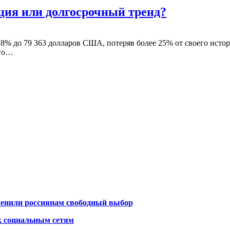
ция или долгосрочный тренд?
,8% до 79 363 долларов США, потеряв более 25% от своего истор
ого…
менили россиянам свободный выбор
к социальным сетям