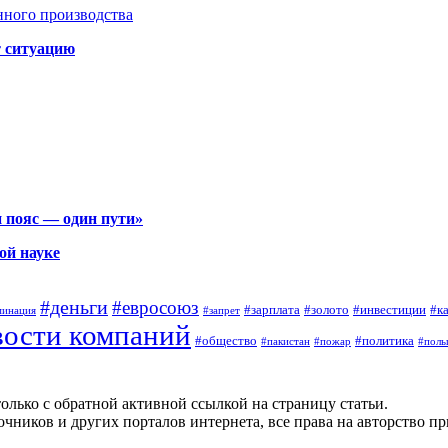
нного производства
т ситуацию
 пояс — один пути»
ой науке
#деньги
#евросоюз
#зарплата
#золото
#инвестиции
#к
минация
#запрет
вости компаний
#общество
#политика
#пакистан
#пожар
#поль
олько с обратной активной ссылкой на страницу статьи.
чников и других порталов интернета, все права на авторство п