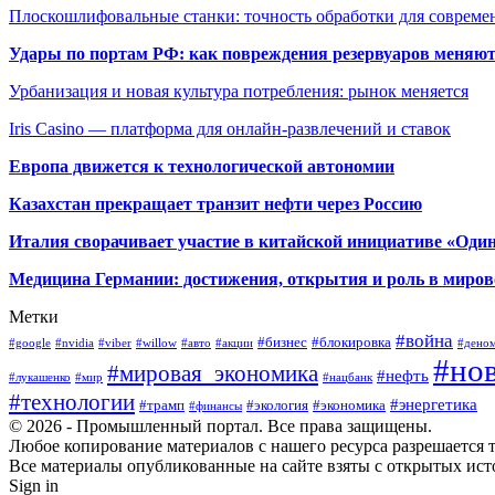
Плоскошлифовальные станки: точность обработки для совреме
Удары по портам РФ: как повреждения резервуаров меняю
Урбанизация и новая культура потребления: рынок меняется
Iris Casino — платформа для онлайн-развлечений и ставок
Европа движется к технологической автономии
Казахстан прекращает транзит нефти через Россию
Италия сворачивает участие в китайской инициативе «Один
Медицина Германии: достижения, открытия и роль в миров
Метки
#война
#бизнес
#блокировка
#google
#nvidia
#viber
#willow
#авто
#акции
#дено
#но
#мировая_экономика
#нефть
#лукашенко
#мир
#нацбанк
#технологии
#энергетика
#трамп
#экология
#экономика
#финансы
© 2026 - Промышленный портал. Все права защищены.
Любое копирование материалов с нашего ресурса разрешается т
Все материалы опубликованные на сайте взяты с открытых исто
Sign in