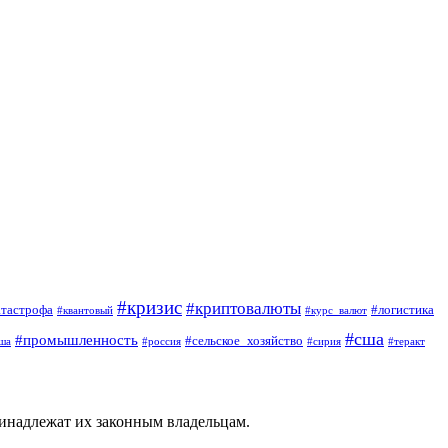
#кризис
#криптовалюты
атастрофа
#логистика
#квантовый
#курс_валют
#сша
#промышленность
#сельское_хозяйство
ша
#россия
#сирия
#теракт
ринадлежат их законным владельцам.