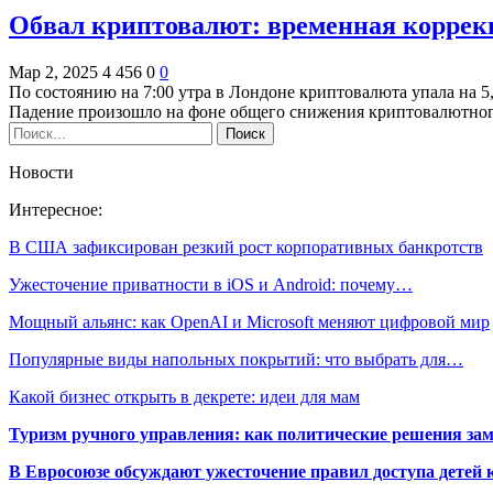
Обвал криптовалют: временная коррек
Мар 2, 2025
4 456
0
0
По состоянию на 7:00 утра в Лондоне криптовалюта упала на 5
Падение произошло на фоне общего снижения криптовалютн
Новости
Интересное:
В США зафиксирован резкий рост корпоративных банкротств
Ужесточение приватности в iOS и Android: почему…
Мощный альянс: как OpenAI и Microsoft меняют цифровой мир
Популярные виды напольных покрытий: что выбрать для…
Какой бизнес открыть в декрете: идеи для мам
Туризм ручного управления: как политические решения за
В Евросоюзе обсуждают ужесточение правил доступа детей 