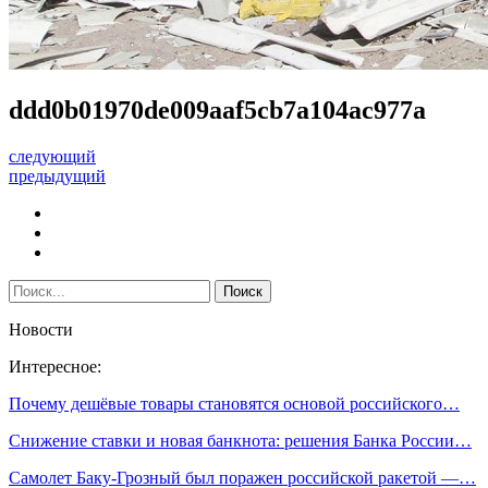
ddd0b01970de009aaf5cb7a104ac977a
следующий
предыдущий
Новости
Интересное:
Почему дешёвые товары становятся основой российского…
Снижение ставки и новая банкнота: решения Банка России…
Самолет Баку-Грозный был поражен российской ракетой —…