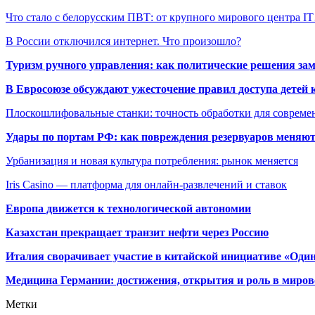
Что стало с белорусским ПВТ: от крупного мирового центра I
В России отключился интернет. Что произошло?
Туризм ручного управления: как политические решения за
В Евросоюзе обсуждают ужесточение правил доступа детей 
Плоскошлифовальные станки: точность обработки для совреме
Удары по портам РФ: как повреждения резервуаров меняю
Урбанизация и новая культура потребления: рынок меняется
Iris Casino — платформа для онлайн-развлечений и ставок
Европа движется к технологической автономии
Казахстан прекращает транзит нефти через Россию
Италия сворачивает участие в китайской инициативе «Один
Медицина Германии: достижения, открытия и роль в миров
Метки