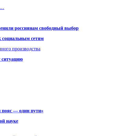
T…
менили россиянам свободный выбор
к социальным сетям
нного производства
т ситуацию
 пояс — один пути»
ой науке